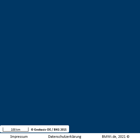
100 km
© Geobasis-DE / BKG 2015
Impressum
Datenschutzerklärung
BMWi.de, 2021 ©