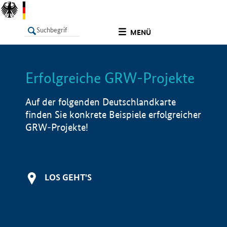
undefined
MENÜ
Erfolgreiche GRW-Projekte
LISTE
Filter
Info
Auf der folgenden Deutschlandkarte
finden Sie konkrete Beispiele erfolgreicher
GRW-Projekte!
LOS GEHT'S