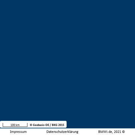
100 km
© Geobasis-DE / BKG 2015
Impressum
Datenschutzerklärung
BMWi.de, 2021 ©