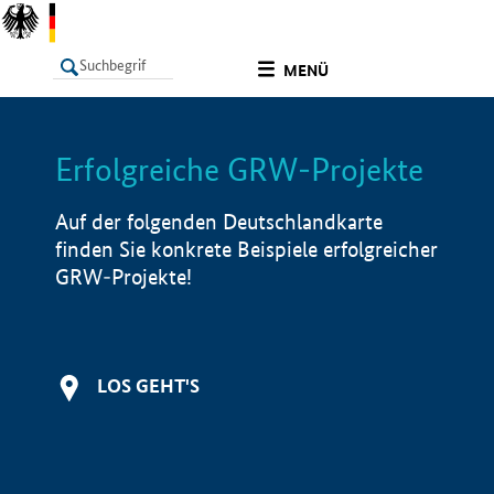
undefined
MENÜ
Erfolgreiche GRW-Projekte
LISTE
Filter
Info
Auf der folgenden Deutschlandkarte
finden Sie konkrete Beispiele erfolgreicher
GRW-Projekte!
LOS GEHT'S