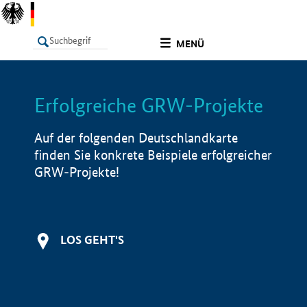
undefined
MENÜ
Erfolgreiche GRW-Projekte
LISTE
Filter
Info
Auf der folgenden Deutschlandkarte
finden Sie konkrete Beispiele erfolgreicher
GRW-Projekte!
LOS GEHT'S