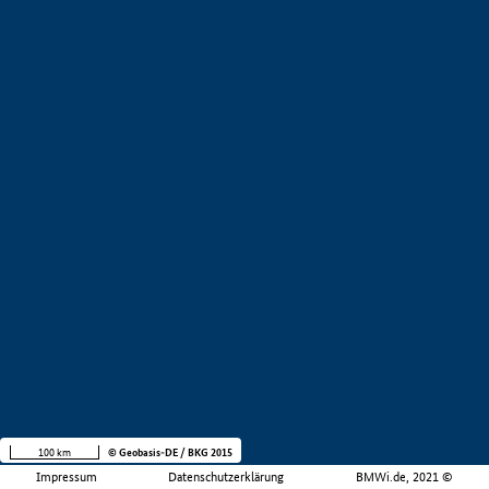
100 km
© Geobasis-DE / BKG 2015
Impressum
Datenschutzerklärung
BMWi.de, 2021 ©