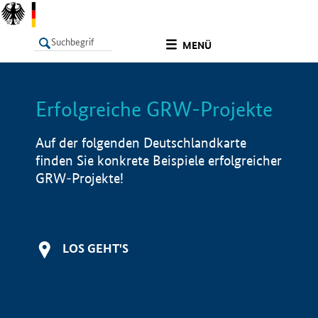
undefined
MENÜ
Erfolgreiche GRW-Projekte
LISTE
Filter
Info
Auf der folgenden Deutschlandkarte
finden Sie konkrete Beispiele erfolgreicher
GRW-Projekte!
LOS GEHT'S