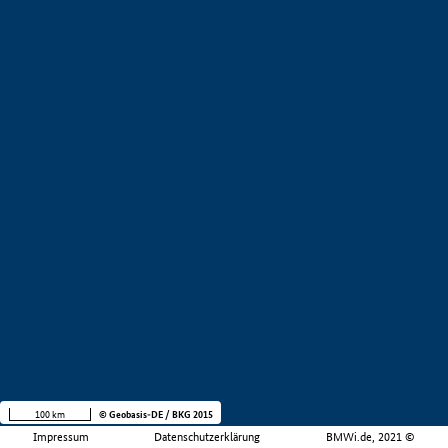
100 km
© Geobasis-DE / BKG 2015
Impressum
Datenschutzerklärung
BMWi.de, 2021 ©