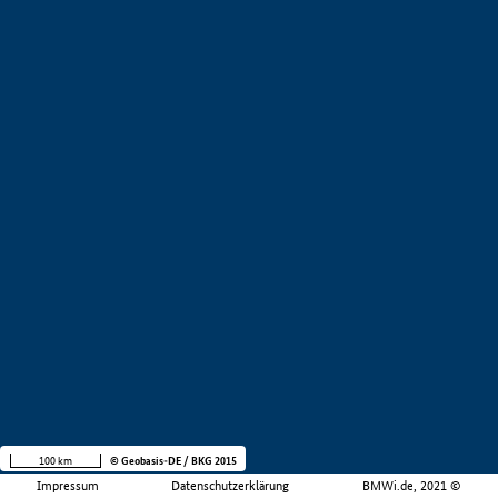
100 km
© Geobasis-DE / BKG 2015
Impressum
Datenschutzerklärung
BMWi.de, 2021 ©