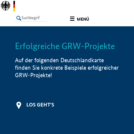
undefined
MENÜ
Erfolgreiche GRW-Projekte
LISTE
Filter
Info
Auf der folgenden Deutschlandkarte
finden Sie konkrete Beispiele erfolgreicher
GRW-Projekte!
LOS GEHT'S