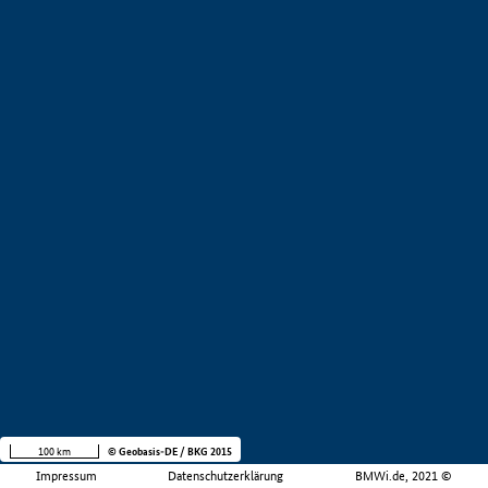
100 km
© Geobasis-DE / BKG 2015
Impressum
Datenschutzerklärung
BMWi.de, 2021 ©