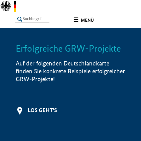
undefined
MENÜ
Erfolgreiche GRW-Projekte
LISTE
Filter
Info
Auf der folgenden Deutschlandkarte
finden Sie konkrete Beispiele erfolgreicher
GRW-Projekte!
LOS GEHT'S