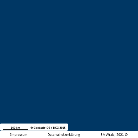
100 km
© Geobasis-DE / BKG 2015
Impressum
Datenschutzerklärung
BMWi.de, 2021 ©