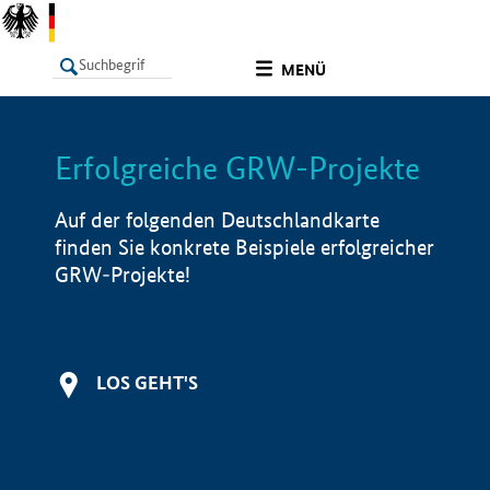
undefined
MENÜ
Erfolgreiche GRW-Projekte
LISTE
Filter
Info
Auf der folgenden Deutschlandkarte
finden Sie konkrete Beispiele erfolgreicher
GRW-Projekte!
LOS GEHT'S