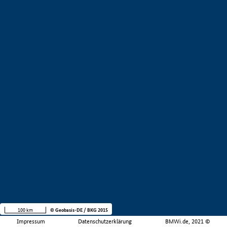
100 km
© Geobasis-DE / BKG 2015
Impressum
Datenschutzerklärung
BMWi.de, 2021 ©