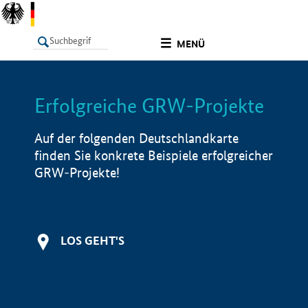
undefined
MENÜ
Erfolgreiche GRW-Projekte
LISTE
Filter
Info
Auf der folgenden Deutschlandkarte
finden Sie konkrete Beispiele erfolgreicher
GRW-Projekte!
LOS GEHT'S