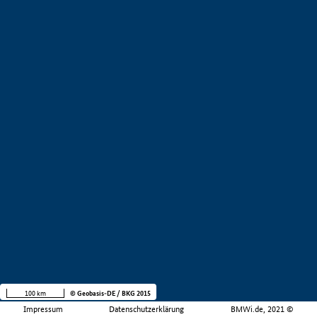
100 km
© Geobasis-DE / BKG 2015
Impressum
Datenschutzerklärung
BMWi.de, 2021 ©