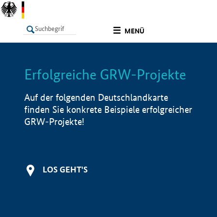
undefined
MENÜ
Erfolgreiche GRW-Projekte
LISTE
Filter
Info
Auf der folgenden Deutschlandkarte
finden Sie konkrete Beispiele erfolgreicher
GRW-Projekte!
LOS GEHT'S