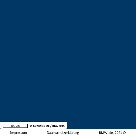
100 km
© Geobasis-DE / BKG 2015
Impressum
Datenschutzerklärung
BMWi.de, 2021 ©