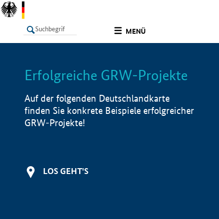
undefined
MENÜ
Erfolgreiche GRW-Projekte
LISTE
Filter
Info
Auf der folgenden Deutschlandkarte
finden Sie konkrete Beispiele erfolgreicher
GRW-Projekte!
LOS GEHT'S