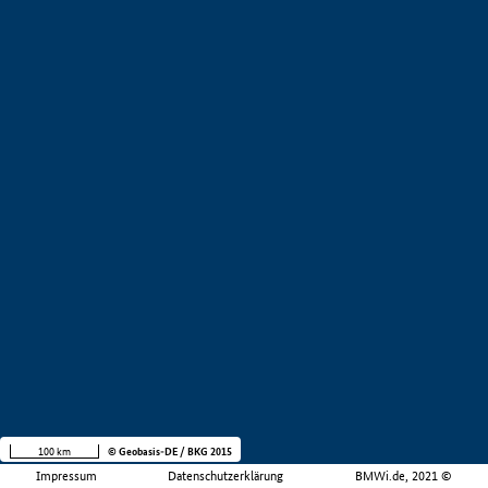
100 km
© Geobasis-DE / BKG 2015
Impressum
Datenschutzerklärung
BMWi.de, 2021 ©