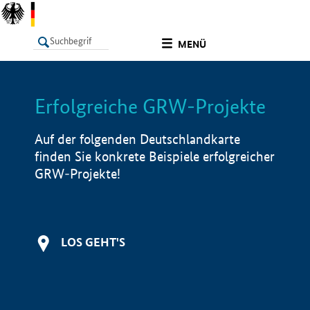
undefined
MENÜ
Erfolgreiche GRW-Projekte
LISTE
Filter
Info
Auf der folgenden Deutschlandkarte
finden Sie konkrete Beispiele erfolgreicher
GRW-Projekte!
LOS GEHT'S