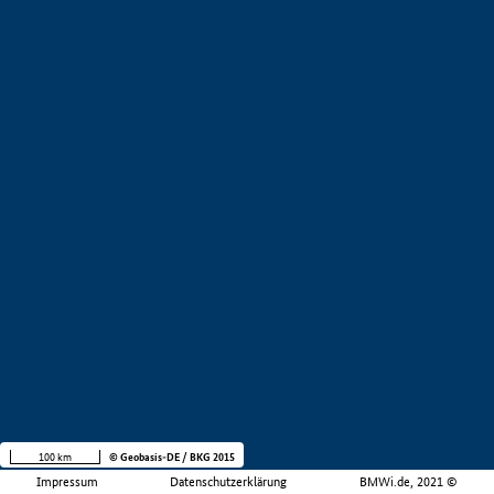
100 km
© Geobasis-DE / BKG 2015
Impressum
Datenschutzerklärung
BMWi.de, 2021 ©