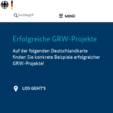
undefined
MENÜ
Erfolgreiche GRW-Projekte
LISTE
Filter
Info
Auf der folgenden Deutschlandkarte
finden Sie konkrete Beispiele erfolgreicher
GRW-Projekte!
LOS GEHT'S