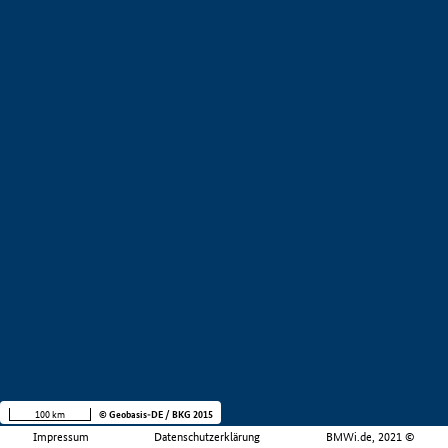
100 km
© Geobasis-DE / BKG 2015
Impressum
Datenschutzerklärung
BMWi.de, 2021 ©