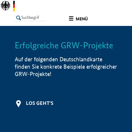
undefined
MENÜ
Erfolgreiche GRW-Projekte
LISTE
Filter
Info
Auf der folgenden Deutschlandkarte
finden Sie konkrete Beispiele erfolgreicher
GRW-Projekte!
LOS GEHT'S