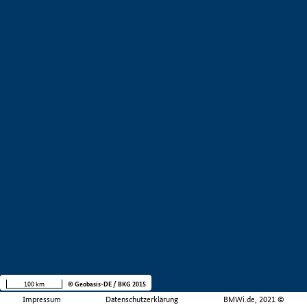
100 km
© Geobasis-DE / BKG 2015
Impressum
Datenschutzerklärung
BMWi.de, 2021 ©