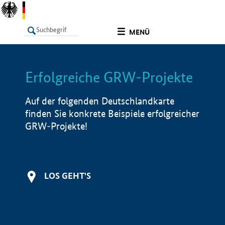
undefined
MENÜ
Erfolgreiche GRW-Projekte
LISTE
Filter
Info
Auf der folgenden Deutschlandkarte
finden Sie konkrete Beispiele erfolgreicher
GRW-Projekte!
LOS GEHT'S