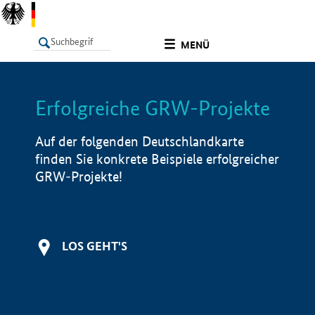
undefined
MENÜ
Erfolgreiche GRW-Projekte
LISTE
Filter
Info
Auf der folgenden Deutschlandkarte
finden Sie konkrete Beispiele erfolgreicher
GRW-Projekte!
LOS GEHT'S