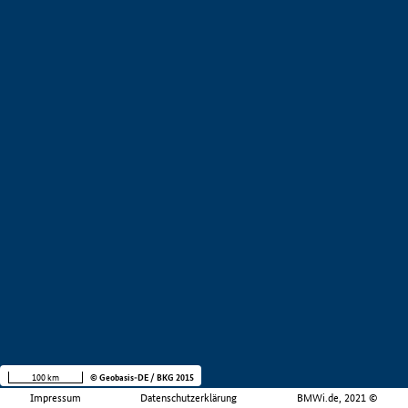
100 km
© Geobasis-DE / BKG 2015
Impressum
Datenschutzerklärung
BMWi.de, 2021 ©