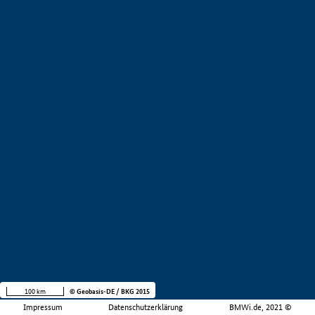
100 km
© Geobasis-DE / BKG 2015
Impressum
Datenschutzerklärung
BMWi.de, 2021 ©