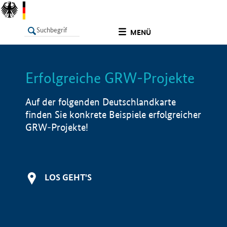
undefined
MENÜ
Erfolgreiche GRW-Projekte
LISTE
Filter
Info
Auf der folgenden Deutschlandkarte
finden Sie konkrete Beispiele erfolgreicher
GRW-Projekte!
LOS GEHT'S