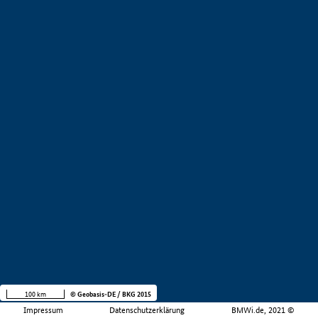
100 km
© Geobasis-DE / BKG 2015
Impressum
Datenschutzerklärung
BMWi.de, 2021 ©