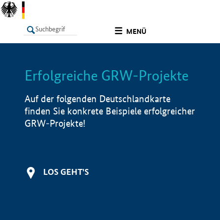
undefined
MENÜ
Erfolgreiche GRW-Projekte
LISTE
Filter
Info
Auf der folgenden Deutschlandkarte
finden Sie konkrete Beispiele erfolgreicher
GRW-Projekte!
LOS GEHT'S