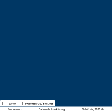
100 km
© Geobasis-DE / BKG 2015
Impressum
Datenschutzerklärung
BMWi.de, 2021 ©