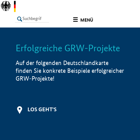
undefined
MENÜ
Erfolgreiche GRW-Projekte
LISTE
Filter
Info
Auf der folgenden Deutschlandkarte
finden Sie konkrete Beispiele erfolgreicher
GRW-Projekte!
LOS GEHT'S