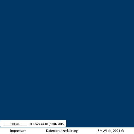
100 km
© Geobasis-DE / BKG 2015
Impressum
Datenschutzerklärung
BMWi.de, 2021 ©