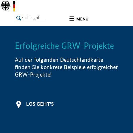
undefined
MENÜ
Erfolgreiche GRW-Projekte
LISTE
Filter
Info
Auf der folgenden Deutschlandkarte
finden Sie konkrete Beispiele erfolgreicher
GRW-Projekte!
LOS GEHT'S