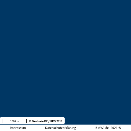
100 km
© Geobasis-DE / BKG 2015
Impressum
Datenschutzerklärung
BMWi.de, 2021 ©