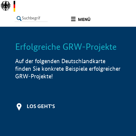
undefined
MENÜ
Erfolgreiche GRW-Projekte
LISTE
Filter
Info
Auf der folgenden Deutschlandkarte
finden Sie konkrete Beispiele erfolgreicher
GRW-Projekte!
LOS GEHT'S