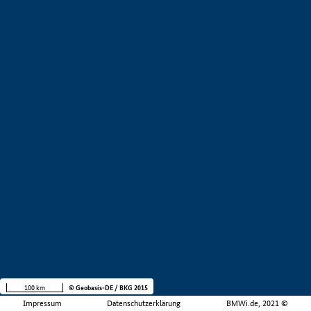
100 km
© Geobasis-DE / BKG 2015
Impressum
Datenschutzerklärung
BMWi.de, 2021 ©