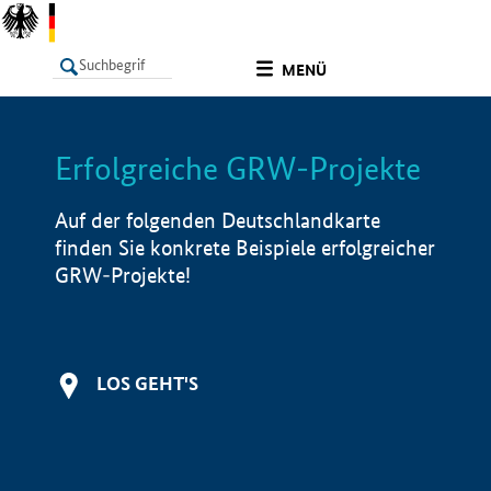
undefined
MENÜ
Erfolgreiche GRW-Projekte
LISTE
Filter
Info
Auf der folgenden Deutschlandkarte
finden Sie konkrete Beispiele erfolgreicher
GRW-Projekte!
LOS GEHT'S