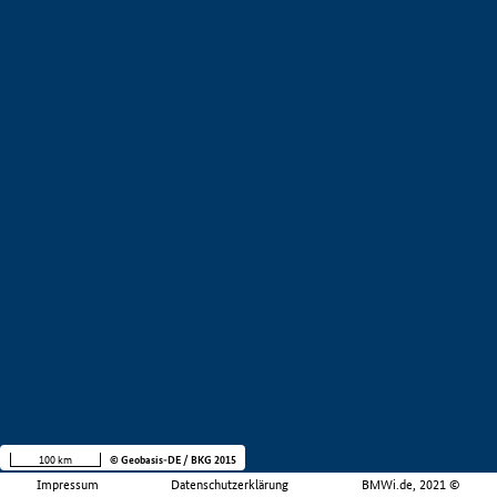
100 km
© Geobasis-DE / BKG 2015
Impressum
Datenschutzerklärung
BMWi.de, 2021 ©