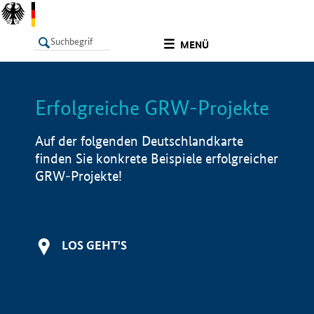
undefined
MENÜ
Erfolgreiche GRW-Projekte
LISTE
Filter
Info
Auf der folgenden Deutschlandkarte
finden Sie konkrete Beispiele erfolgreicher
GRW-Projekte!
LOS GEHT'S