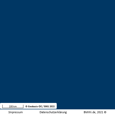
100 km
© Geobasis-DE / BKG 2015
Impressum
Datenschutzerklärung
BMWi.de, 2021 ©