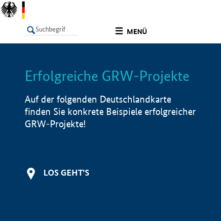
undefined
MENÜ
Erfolgreiche GRW-Projekte
LISTE
Filter
Info
Auf der folgenden Deutschlandkarte
finden Sie konkrete Beispiele erfolgreicher
GRW-Projekte!
LOS GEHT'S