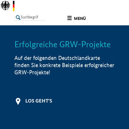
undefined
MENÜ
Erfolgreiche GRW-Projekte
LISTE
Filter
Info
Auf der folgenden Deutschlandkarte
finden Sie konkrete Beispiele erfolgreicher
GRW-Projekte!
LOS GEHT'S