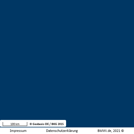
100 km
© Geobasis-DE / BKG 2015
Impressum
Datenschutzerklärung
BMWi.de, 2021 ©