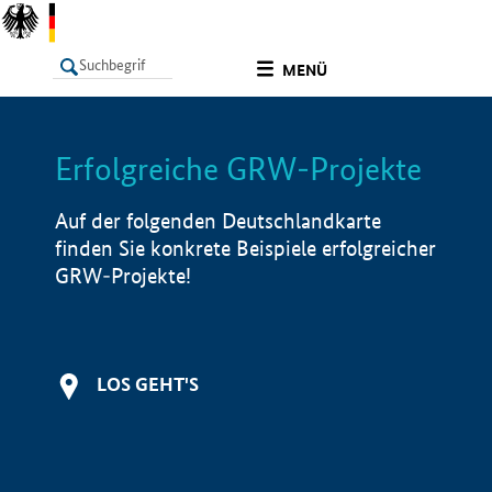
undefined
MENÜ
Erfolgreiche GRW-Projekte
LISTE
Filter
Info
Auf der folgenden Deutschlandkarte
finden Sie konkrete Beispiele erfolgreicher
GRW-Projekte!
LOS GEHT'S