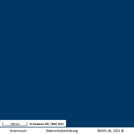
100 km
© Geobasis-DE / BKG 2015
Impressum
Datenschutzerklärung
BMWi.de, 2021 ©