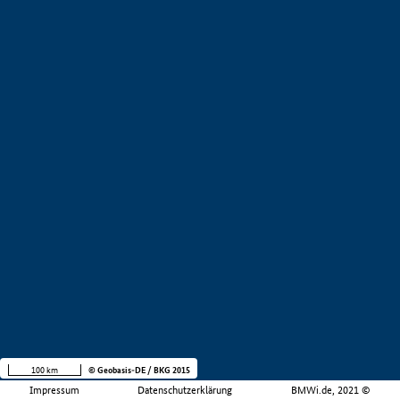
100 km
© Geobasis-DE / BKG 2015
Impressum
Datenschutzerklärung
BMWi.de, 2021 ©