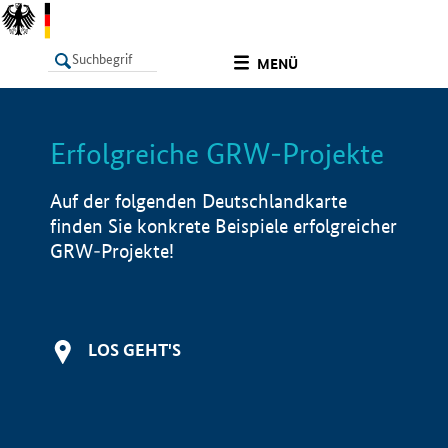
undefined
MENÜ
Erfolgreiche GRW-Projekte
LISTE
Filter
Info
Auf der folgenden Deutschlandkarte
finden Sie konkrete Beispiele erfolgreicher
GRW-Projekte!
LOS GEHT'S