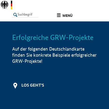
undefined
MENÜ
Erfolgreiche GRW-Projekte
LISTE
Filter
Info
Auf der folgenden Deutschlandkarte
finden Sie konkrete Beispiele erfolgreicher
GRW-Projekte!
LOS GEHT'S