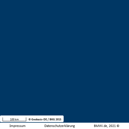
100 km
© Geobasis-DE / BKG 2015
Impressum
Datenschutzerklärung
BMWi.de, 2021 ©