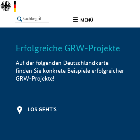
undefined
MENÜ
Erfolgreiche GRW-Projekte
LISTE
Filter
Info
Auf der folgenden Deutschlandkarte
finden Sie konkrete Beispiele erfolgreicher
GRW-Projekte!
LOS GEHT'S