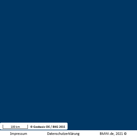
100 km
© Geobasis-DE / BKG 2015
Impressum
Datenschutzerklärung
BMWi.de, 2021 ©