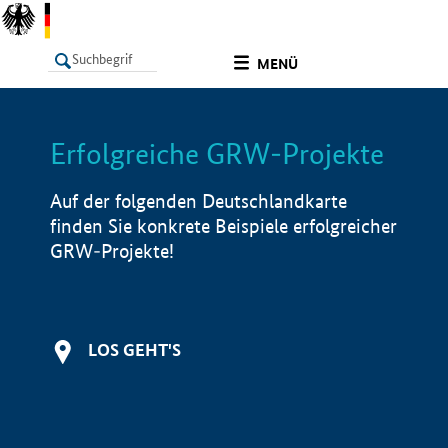
undefined
MENÜ
Erfolgreiche GRW-Projekte
LISTE
Filter
Info
Auf der folgenden Deutschlandkarte
finden Sie konkrete Beispiele erfolgreicher
GRW-Projekte!
LOS GEHT'S