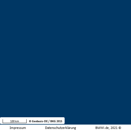
100 km
© Geobasis-DE / BKG 2015
Impressum
Datenschutzerklärung
BMWi.de, 2021 ©