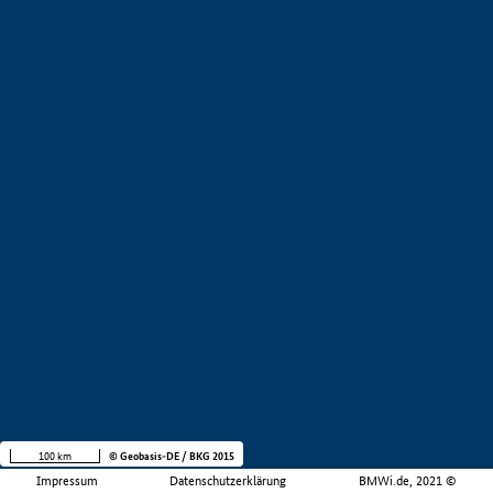
100 km
© Geobasis-DE / BKG 2015
Impressum
Datenschutzerklärung
BMWi.de, 2021 ©