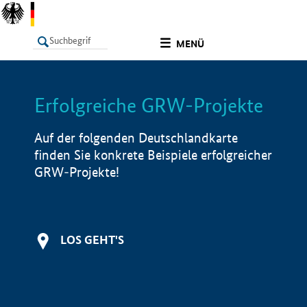
undefined
MENÜ
Erfolgreiche GRW-Projekte
LISTE
Filter
Info
Auf der folgenden Deutschlandkarte
finden Sie konkrete Beispiele erfolgreicher
GRW-Projekte!
LOS GEHT'S