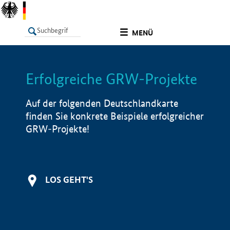
undefined
MENÜ
Erfolgreiche GRW-Projekte
LISTE
Filter
Info
Auf der folgenden Deutschlandkarte
finden Sie konkrete Beispiele erfolgreicher
GRW-Projekte!
LOS GEHT'S