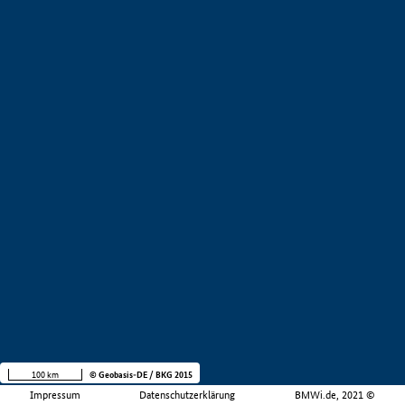
100 km
© Geobasis-DE / BKG 2015
Impressum
Datenschutzerklärung
BMWi.de, 2021 ©