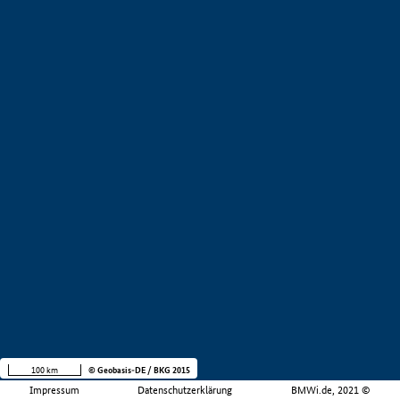
100 km
© Geobasis-DE / BKG 2015
Impressum
Datenschutzerklärung
BMWi.de, 2021 ©