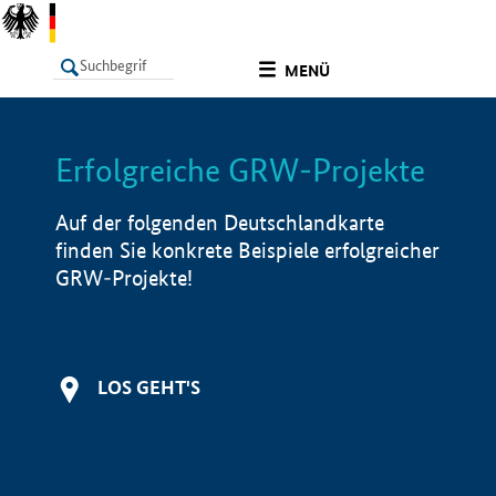
undefined
MENÜ
Erfolgreiche GRW-Projekte
LISTE
Filter
Info
Auf der folgenden Deutschlandkarte
finden Sie konkrete Beispiele erfolgreicher
GRW-Projekte!
LOS GEHT'S