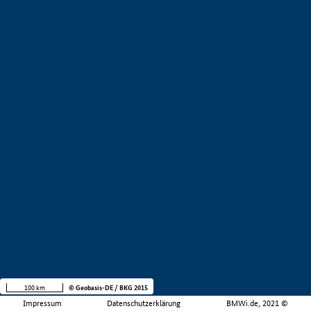
100 km
© Geobasis-DE / BKG 2015
Impressum
Datenschutzerklärung
BMWi.de, 2021 ©