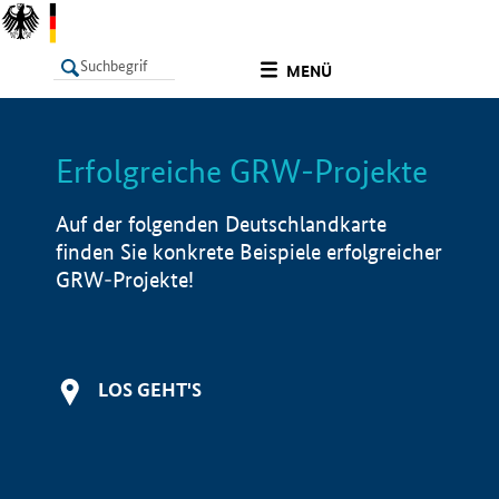
undefined
MENÜ
Erfolgreiche GRW-Projekte
LISTE
Filter
Info
Auf der folgenden Deutschlandkarte
finden Sie konkrete Beispiele erfolgreicher
GRW-Projekte!
LOS GEHT'S