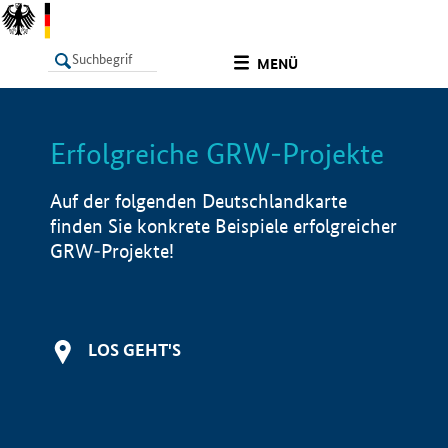
undefined
MENÜ
Erfolgreiche GRW-Projekte
LISTE
Filter
Info
Auf der folgenden Deutschlandkarte
finden Sie konkrete Beispiele erfolgreicher
GRW-Projekte!
LOS GEHT'S