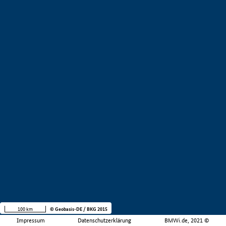
100 km
© Geobasis-DE / BKG 2015
Impressum
Datenschutzerklärung
BMWi.de, 2021 ©