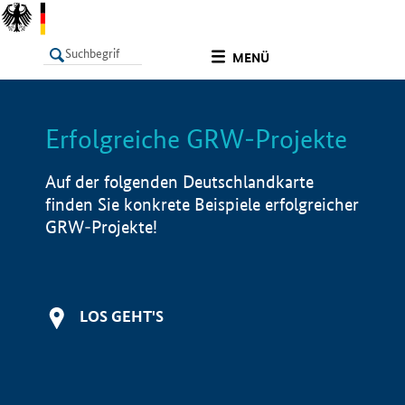
undefined
MENÜ
Erfolgreiche GRW-Projekte
LISTE
Filter
Info
Auf der folgenden Deutschlandkarte
finden Sie konkrete Beispiele erfolgreicher
GRW-Projekte!
LOS GEHT'S