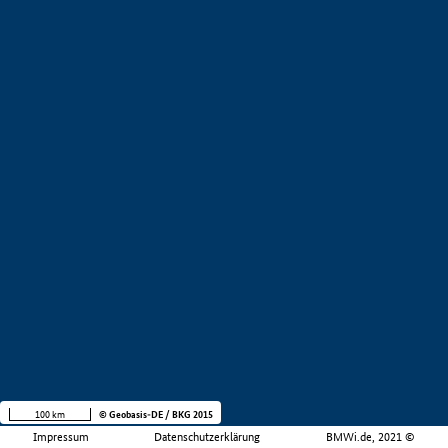
100 km
© Geobasis-DE / BKG 2015
Impressum
Datenschutzerklärung
BMWi.de, 2021 ©