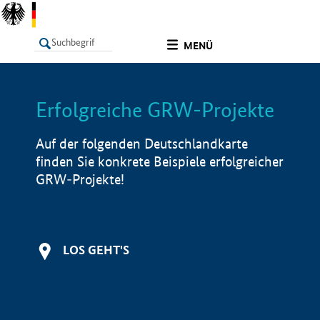
undefined
MENÜ
Erfolgreiche GRW-Projekte
LISTE
Filter
Info
Auf der folgenden Deutschlandkarte
finden Sie konkrete Beispiele erfolgreicher
GRW-Projekte!
LOS GEHT'S