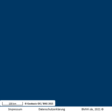
100 km
© Geobasis-DE / BKG 2015
Impressum
Datenschutzerklärung
BMWi.de, 2021 ©