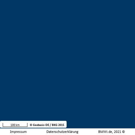
100 km
© Geobasis-DE / BKG 2015
Impressum
Datenschutzerklärung
BMWi.de, 2021 ©