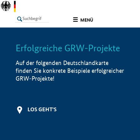
undefined
MENÜ
Erfolgreiche GRW-Projekte
LISTE
Filter
Info
Auf der folgenden Deutschlandkarte
finden Sie konkrete Beispiele erfolgreicher
GRW-Projekte!
LOS GEHT'S