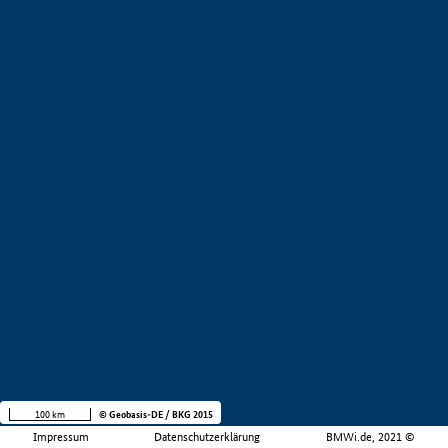
100 km
© Geobasis-DE / BKG 2015
Impressum
Datenschutzerklärung
BMWi.de, 2021 ©