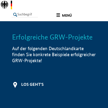
undefined
MENÜ
Erfolgreiche GRW-Projekte
LISTE
Filter
Info
Auf der folgenden Deutschlandkarte
finden Sie konkrete Beispiele erfolgreicher
GRW-Projekte!
LOS GEHT'S