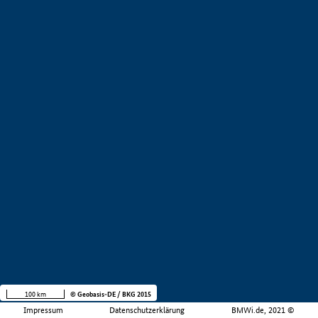
100 km
© Geobasis-DE / BKG 2015
Impressum
Datenschutzerklärung
BMWi.de, 2021 ©