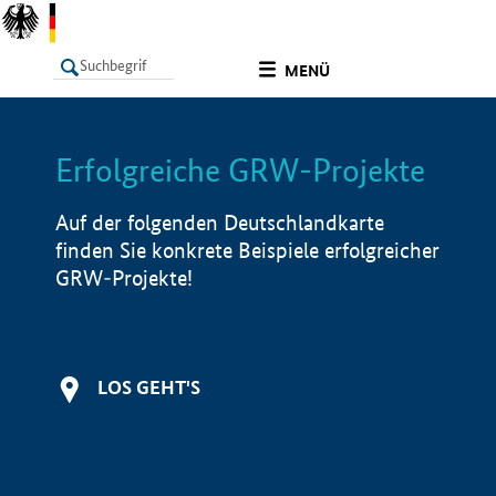
undefined
MENÜ
Erfolgreiche GRW-Projekte
LISTE
Filter
Info
Auf der folgenden Deutschlandkarte
finden Sie konkrete Beispiele erfolgreicher
GRW-Projekte!
LOS GEHT'S