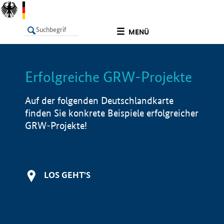
undefined
MENÜ
Erfolgreiche GRW-Projekte
LISTE
Filter
Info
Auf der folgenden Deutschlandkarte
finden Sie konkrete Beispiele erfolgreicher
GRW-Projekte!
LOS GEHT'S