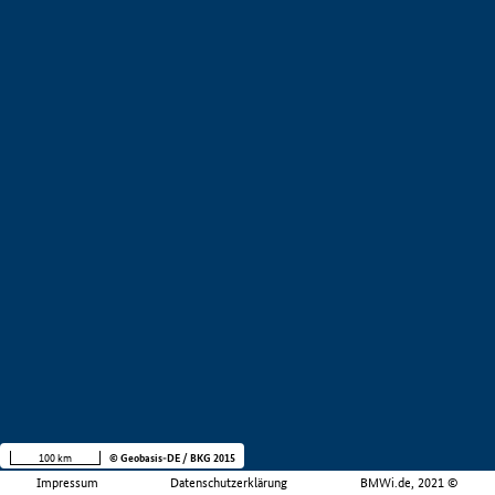
100 km
© Geobasis-DE / BKG 2015
Impressum
Datenschutzerklärung
BMWi.de, 2021 ©