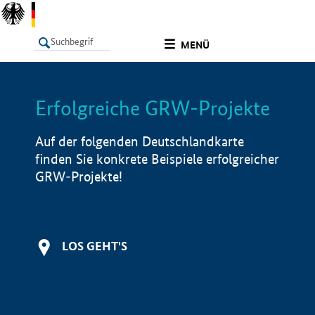
undefined
MENÜ
Erfolgreiche GRW-Projekte
LISTE
Filter
Info
Auf der folgenden Deutschlandkarte
finden Sie konkrete Beispiele erfolgreicher
GRW-Projekte!
LOS GEHT'S