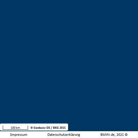
100 km
© Geobasis-DE / BKG 2015
Impressum
Datenschutzerklärung
BMWi.de, 2021 ©