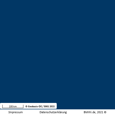
100 km
© Geobasis-DE / BKG 2015
Impressum
Datenschutzerklärung
BMWi.de, 2021 ©