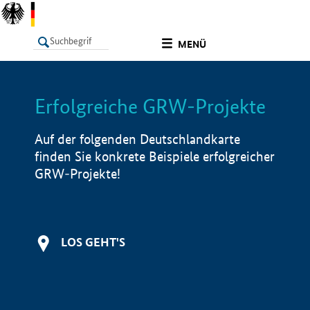
undefined
MENÜ
Erfolgreiche GRW-Projekte
LISTE
Filter
Info
Auf der folgenden Deutschlandkarte
finden Sie konkrete Beispiele erfolgreicher
GRW-Projekte!
LOS GEHT'S