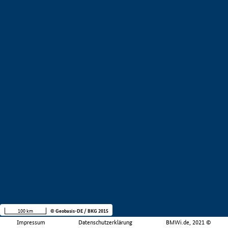
100 km
© Geobasis-DE / BKG 2015
Impressum
Datenschutzerklärung
BMWi.de, 2021 ©