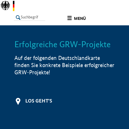
undefined
MENÜ
Erfolgreiche GRW-Projekte
LISTE
Filter
Info
Auf der folgenden Deutschlandkarte
finden Sie konkrete Beispiele erfolgreicher
GRW-Projekte!
LOS GEHT'S