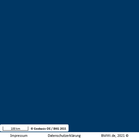
100 km
© Geobasis-DE / BKG 2015
Impressum
Datenschutzerklärung
BMWi.de, 2021 ©