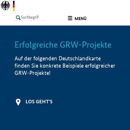
undefined
MENÜ
Erfolgreiche GRW-Projekte
LISTE
Filter
Info
Auf der folgenden Deutschlandkarte
finden Sie konkrete Beispiele erfolgreicher
GRW-Projekte!
LOS GEHT'S