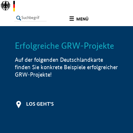
undefined
MENÜ
Erfolgreiche GRW-Projekte
LISTE
Filter
Info
Auf der folgenden Deutschlandkarte
finden Sie konkrete Beispiele erfolgreicher
GRW-Projekte!
LOS GEHT'S