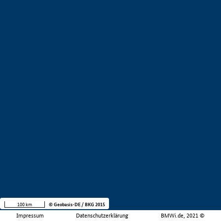
100 km
© Geobasis-DE / BKG 2015
Impressum
Datenschutzerklärung
BMWi.de, 2021 ©