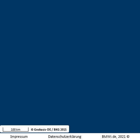
100 km
© Geobasis-DE / BKG 2015
Impressum
Datenschutzerklärung
BMWi.de, 2021 ©