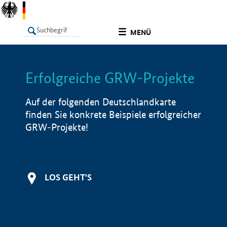
undefined
MENÜ
Erfolgreiche GRW-Projekte
LISTE
Filter
Info
Auf der folgenden Deutschlandkarte
finden Sie konkrete Beispiele erfolgreicher
GRW-Projekte!
LOS GEHT'S