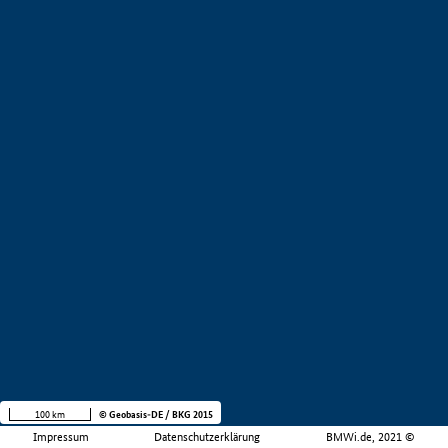
100 km
© Geobasis-DE / BKG 2015
Impressum
Datenschutzerklärung
BMWi.de, 2021 ©