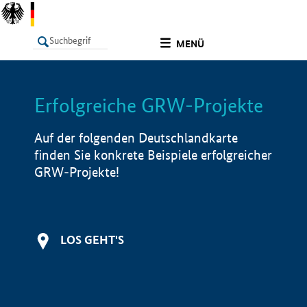
undefined
MENÜ
Erfolgreiche GRW-Projekte
LISTE
Filter
Info
Auf der folgenden Deutschlandkarte
finden Sie konkrete Beispiele erfolgreicher
GRW-Projekte!
LOS GEHT'S