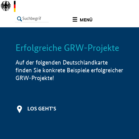
undefined
MENÜ
Erfolgreiche GRW-Projekte
LISTE
Filter
Info
Auf der folgenden Deutschlandkarte
finden Sie konkrete Beispiele erfolgreicher
GRW-Projekte!
LOS GEHT'S