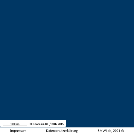
100 km
© Geobasis-DE / BKG 2015
Impressum
Datenschutzerklärung
BMWi.de, 2021 ©