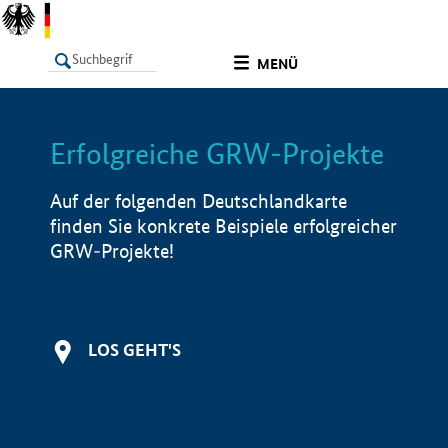
undefined
MENÜ
Erfolgreiche GRW-Projekte
LISTE
Filter
Info
Auf der folgenden Deutschlandkarte
finden Sie konkrete Beispiele erfolgreicher
GRW-Projekte!
LOS GEHT'S