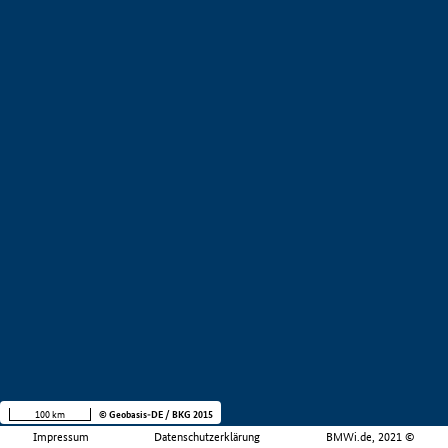
100 km
© Geobasis-DE / BKG 2015
Impressum
Datenschutzerklärung
BMWi.de, 2021 ©